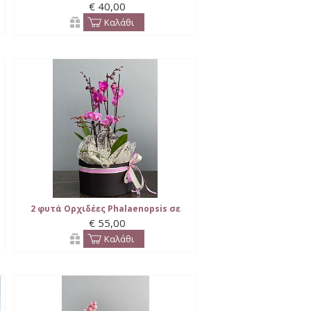
€ 40,00
Καλάθι
2 φυτά Ορχιδέες Phalaenopsis σε
€ 55,00
καπελιέρα
Καλάθι