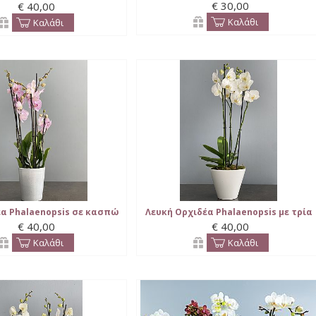
€ 30,00
€ 40,00
Καλάθι
Καλάθι
έα Phalaenopsis σε κασπώ
Λευκή Ορχιδέα Phalaenopsis με τρία
€ 40,00
€ 40,00
κλαδιά σε κασπώ
Καλάθι
Καλάθι