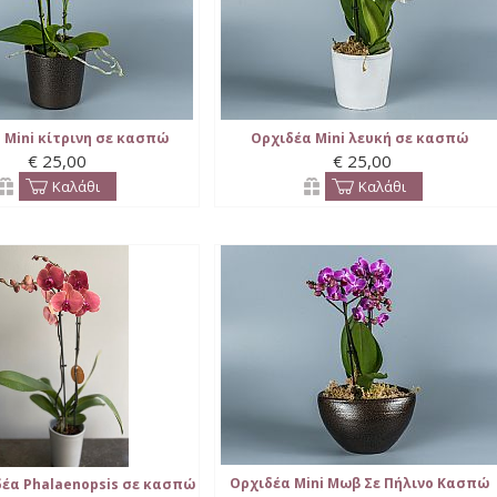
 Mini κίτρινη σε κασπώ
Ορχιδέα Mini λευκή σε κασπώ
€ 25,00
€ 25,00
Καλάθι
Καλάθι
Ορχιδέα Mini Μωβ Σε Πήλινο Κασπώ
δέα Phalaenopsis σε κασπώ