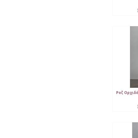
Ροζ Ορχιδ