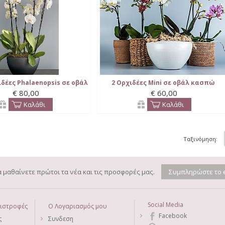
δέες Phalaenopsis σε οβάλ
2 Ορχιδέες Mini σε οβάλ κασπώ
€ 80,00
€ 60,00
κασπώ
Καλάθι
Καλάθι
Ταξινόμηση:
να μαθαίνετε πρώτοι τα νέα και τις προσφορές μας.
Social Media
πιστροφές
Ο Λογαριασμός μου
Facebook
ς
Συνδεση