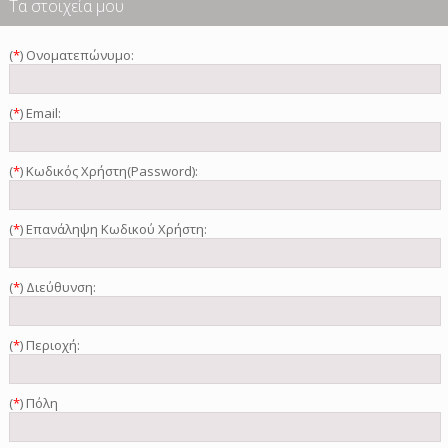
Τα στοιχεία μου
(
*
) Ονοματεπώνυμο
:
(
*
) Email:
(
*
) Κωδικός Χρήστη(Password):
(
*
) Επανάληψη Κωδικού Χρήστη:
(
*
) Διεύθυνση:
(
*
) Περιοχή:
(
*
) Πόλη